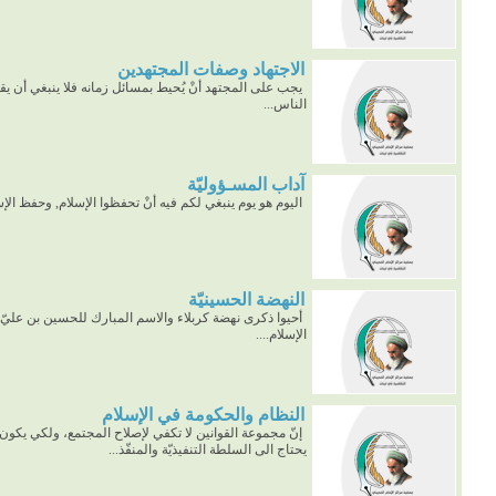
الاجتهاد وصفات المجتهدين
يجب على المجتهد أنْ يُحيط بمسائل زمانه فلا ينبغي أن يق
الناس...
آداب المسـؤوليّة
اليوم هو يوم ينبغي لكم فيه أنْ تحفظوا الإسلام, وحفظ الإسل
النهضة الحسينيّة
أحيوا ذكرى نهضة كربلاء والاسم المبارك للحسين بن عليّ ع
الإسلام....
النظام والحكومة في الإسلام
إنّ مجموعة القوانين لا تكفي لإصلاح المجتمع، ولكي يكون 
يحتاج الى السلطة التنفيذيّة والمنفّذ...