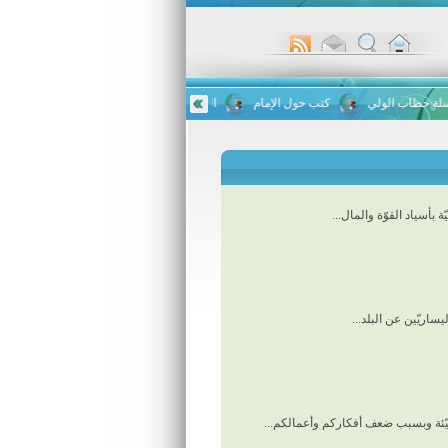
خطاب الولي
كتب حول الإمام
الحفل السنوي لتخريج طلاب ورواد مركز الإمام ا
 بأسياد القوّة والمال...
يساريّين عن البلد...
يّئة وبسبب ضعف أفكاركم وأعمالكم...