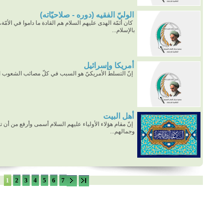
الوليّ الفقيه (دوره - صلاحيّاته)
كان أئمّة الهدى عليهم السلام هم القادة ما داموا في الأمّ
بالإسلام...
أمريكا وإسرائيل
إنّ التسلط الأمريكيّ هو السبب في كلّ مصائب الشعوب ا
أهل البيت
إنّ مقام هؤلاء الأولياء عليهم السلام أسمى وأرفع من أن 
وجمالهم...
1
2
3
4
5
6
7